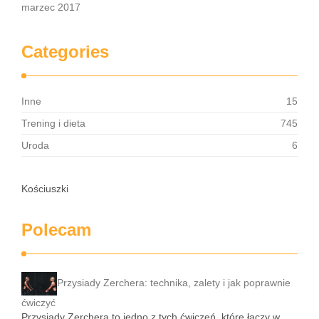
marzec 2017
Categories
Inne
15
Trening i dieta
745
Uroda
6
Kościuszki
Polecam
Przysiady Zerchera: technika, zalety i jak poprawnie
ćwiczyć
Przysiady Zerchera to jedno z tych ćwiczeń, które łączy w