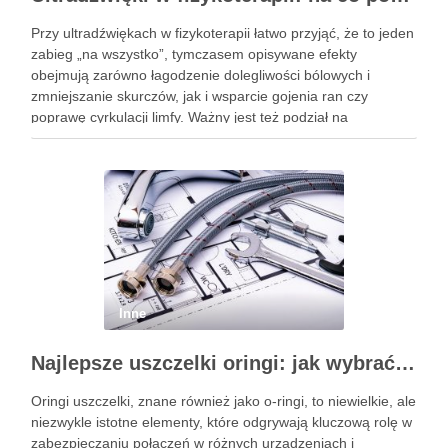
Przy ultradźwiękach w fizykoterapii łatwo przyjąć, że to jeden
zabieg „na wszystko”, tymczasem opisywane efekty
obejmują zarówno łagodzenie dolegliwości bólowych i
zmniejszanie skurczów, jak i wsparcie gojenia ran czy
poprawę cyrkulacji limfy. Ważny jest też podział na
zastosowania oraz ograniczenia: terapia może być
niekorzystna m.in. przy nowotworach złośliwych w obszarze
…
Inne
Najlepsze uszczelki oringi: jak wybrać odpowiednie dla Twojego projektu?
Oringi uszczelki, znane również jako o-ringi, to niewielkie, ale
niezwykle istotne elementy, które odgrywają kluczową rolę w
zabezpieczaniu połączeń w różnych urządzeniach i