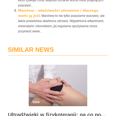
który zyskuje coraz większe uznanie wśród osób pragnących
poprawić...
Marchew – właściwości zdrowotne i dlaczego
warto ją jeść
Marchew to nie tylko popularne warzywo, ale
także prawdziwa skarbnica zdrowia. Wypełniona witaminami,
minerałami i błonnikiem, jej regularne spożywanie może
przynieść wiele...
SIMILAR NEWS
Inne
Ultradźwięki w fizykoterapii: na co pomagają, wskazania, przeciwwskazania i dawkowanie zabiegów