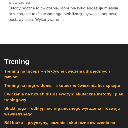
w ćwiczeniu
Skłony boczne to ćwiczenie, które nie tylko angażuje mięśnie
brzucha, ale także wspomaga stabilizację sylwetki i poprawę
postawy ciała. Wykonywane …
Trening
Trening na triceps – efektywne ćwiczenia dla jędrnych
ramion
Trening na nogi w domu – skuteczne ćwiczenia bez sprzętu
Ćwiczenia na brzuch dla dziewczyn: skuteczne metody i plan
treningowy
Shakti joga – odkryj moc organicznego wyrażania i rozwoju
wewnętrznego
Ból barku – przyczyny, leczenie i skuteczne ćwiczenia na