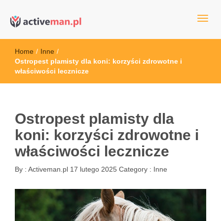
kettler serwis, sklep fitness, crossfit, rowery, sklep ze sprzętem
active man – sprzęt sportowy Wrocła
sportowym
Home
/
Inne
/
Ostropest plamisty dla koni: korzyści zdrowotne i
właściwości lecznicze
Ostropest plamisty dla
koni: korzyści zdrowotne i
właściwości lecznicze
By :
Activeman.pl
17 lutego 2025
Category :
Inne