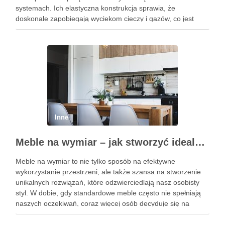
systemach. Ich elastyczna konstrukcja sprawia, że
doskonale zapobiegają wyciekom cieczy i gazów, co jest
niezbędne w wielu branżach, od motoryzacji po hydraulikę.
Warto zrozumieć, że dostępność różnych …
Inne
Meble na wymiar – jak stworzyć idealne wnętrze zgodne z Twoimi potrzebami?
Meble na wymiar to nie tylko sposób na efektywne
wykorzystanie przestrzeni, ale także szansa na stworzenie
unikalnych rozwiązań, które odzwierciedlają nasz osobisty
styl. W dobie, gdy standardowe meble często nie spełniają
naszych oczekiwań, coraz więcej osób decyduje się na
indywidualne projekty, które w pełni odpowiadają ich
potrzebom. Dzięki możliwości dostosowania …