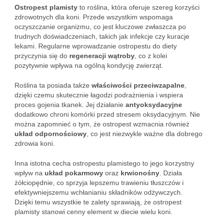
Ostropest plamisty
to roślina, która oferuje szereg korzyści
zdrowotnych dla koni. Przede wszystkim wspomaga
oczyszczanie organizmu, co jest kluczowe zwłaszcza po
trudnych doświadczeniach, takich jak infekcje czy kuracje
lekami. Regularne wprowadzanie ostropestu do diety
przyczynia się do
regeneracji wątroby
, co z kolei
pozytywnie wpływa na ogólną kondycję zwierząt.
Roślina ta posiada także
właściwości przeciwzapalne
,
dzięki czemu skutecznie łagodzi podrażnienia i wspiera
proces gojenia tkanek. Jej działanie
antyoksydacyjne
dodatkowo chroni komórki przed stresem oksydacyjnym. Nie
można zapomnieć o tym, że ostropest wzmacnia również
układ odpornościowy
, co jest niezwykle ważne dla dobrego
zdrowia koni.
Inna istotna cecha ostropestu plamistego to jego korzystny
wpływ na
układ pokarmowy
oraz
krwionośny
. Działa
żółciopędnie, co sprzyja lepszemu trawieniu tłuszczów i
efektywniejszemu wchłanianiu składników odżywczych.
Dzięki temu wszystkie te zalety sprawiają, że ostropest
plamisty stanowi cenny element w diecie wielu koni.