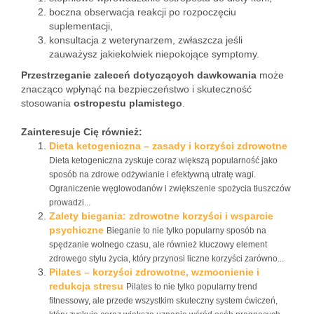
boczna obserwacja reakcji po rozpoczęciu
suplementacji,
konsultacja z weterynarzem, zwłaszcza jeśli
zauważysz jakiekolwiek niepokojące symptomy.
Przestrzeganie zaleceń dotyczących dawkowania
może
znacząco wpłynąć na bezpieczeństwo i skuteczność
stosowania
ostropestu plamistego
.
Zainteresuje Cię również:
Dieta ketogeniczna – zasady i korzyści zdrowotne
Dieta ketogeniczna zyskuje coraz większą popularność jako
sposób na zdrowe odżywianie i efektywną utratę wagi.
Ograniczenie węglowodanów i zwiększenie spożycia tłuszczów
prowadzi...
Zalety biegania: zdrowotne korzyści i wsparcie
psychiczne
Bieganie to nie tylko popularny sposób na
spędzanie wolnego czasu, ale również kluczowy element
zdrowego stylu życia, który przynosi liczne korzyści zarówno...
Pilates – korzyści zdrowotne, wzmocnienie i
redukcja stresu
Pilates to nie tylko popularny trend
fitnessowy, ale przede wszystkim skuteczny system ćwiczeń,