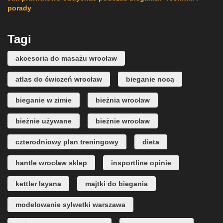
porady
Tagi
akcesoria do masażu wrocław
atlas do ćwiczeń wrocław
bieganie nocą
bieganie w zimie
bieżnia wrocław
bieżnie używane
bieżnie wrocław
czterodniowy plan treningowy
dieta
hantle wrocław sklep
insportline opinie
kettler layana
majtki do biegania
modelowanie sylwetki warszawa