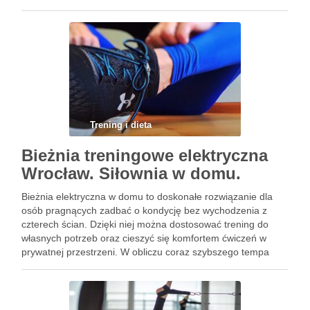
popularnością. Jednak jak zwiększyć efektywność ćwiczeń i
jednocześnie zadbać o bezpieczeństwo? Odpowiedzią mogą
być …
Trening i dieta
Bieżnia treningowe elektryczna
Wrocław. Siłownia w domu.
Bieżnia elektryczna w domu to doskonałe rozwiązanie dla
osób pragnących zadbać o kondycję bez wychodzenia z
czterech ścian. Dzięki niej można dostosować trening do
własnych potrzeb oraz cieszyć się komfortem ćwiczeń w
prywatnej przestrzeni. W obliczu coraz szybszego tempa
życia, możliwość regularnego ruchu w domowych warunkach
staje się nieoceniona. Warto …