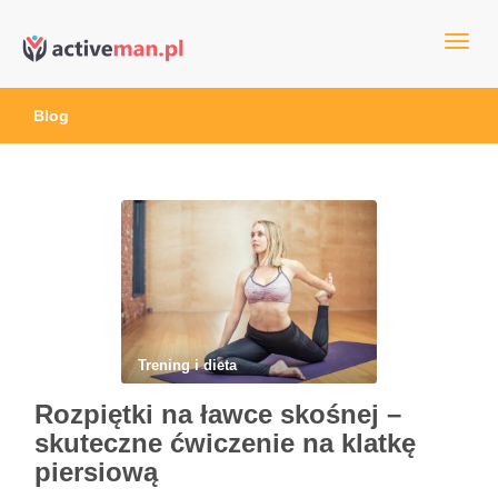
kettler serwis, sklep fitness, crossfit, rowery, sklep ze sprzętem
active man – sprzęt sportowy Wrocła
sportowym
Blog
Trening i dieta
Rozpiętki na ławce skośnej –
skuteczne ćwiczenie na klatkę
piersiową