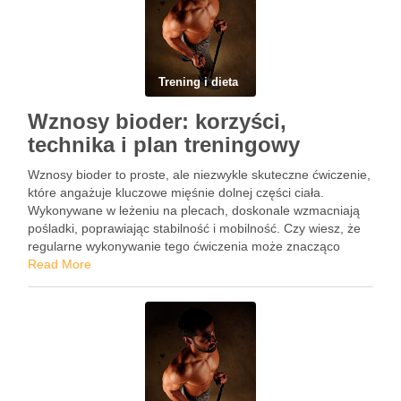
Trening i dieta
Wznosy bioder: korzyści,
technika i plan treningowy
Wznosy bioder to proste, ale niezwykle skuteczne ćwiczenie,
które angażuje kluczowe mięśnie dolnej części ciała.
Wykonywane w leżeniu na plecach, doskonale wzmacniają
pośladki, poprawiając stabilność i mobilność. Czy wiesz, że
regularne wykonywanie tego ćwiczenia może znacząco
wpłynąć na twoją postawę oraz codzienne czynności, takie
Read More
jak wstawanie z krzesła? Bez względu …