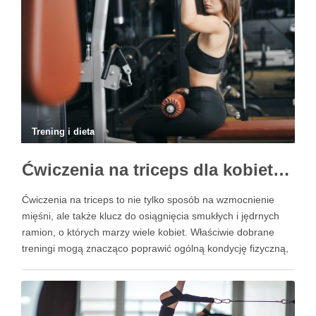
Trening i dieta
Ćwiczenia na triceps dla kobiet – jak poprawić kondycję ramion?
Ćwiczenia na triceps to nie tylko sposób na wzmocnienie
mięśni, ale także klucz do osiągnięcia smukłych i jędrnych
ramion, o których marzy wiele kobiet. Właściwie dobrane
treningi mogą znacząco poprawić ogólną kondycję fizyczną,
a ich regularne wykonywanie przynosi liczne korzyści
zdrowotne. Co więcej, istnieje wiele rodzajów ćwiczeń, które
można z …