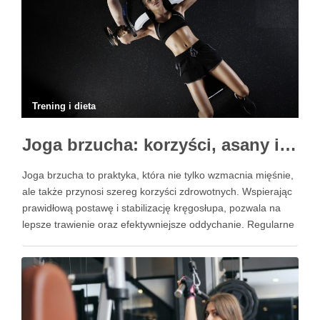
Trening i dieta
Joga brzucha: korzyści, asany i techniki oddechowe
Joga brzucha to praktyka, która nie tylko wzmacnia mięśnie,
ale także przynosi szereg korzyści zdrowotnych. Wspierając
prawidłową postawę i stabilizację kręgosłupa, pozwala na
lepsze trawienie oraz efektywniejsze oddychanie. Regularne
wykonywanie asan brzusznych przyczynia się do poprawy
elastyczności i równowagi, a także staje się kluczem do
wzmocnienia centrum ciała. W dzisiejszym …