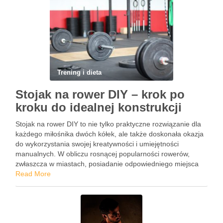
Trening i dieta
Stojak na rower DIY – krok po
kroku do idealnej konstrukcji
Stojak na rower DIY to nie tylko praktyczne rozwiązanie dla
każdego miłośnika dwóch kółek, ale także doskonała okazja
do wykorzystania swojej kreatywności i umiejętności
manualnych. W obliczu rosnącej popularności rowerów,
zwłaszcza w miastach, posiadanie odpowiedniego miejsca
do ich przechowywania staje się niezbędne. Dlaczego nie
Read More
stworzyć unikalnego stojaka, który będzie idealnie …