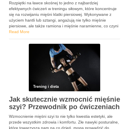
Rozpiętki na ławce skośnej to jedno z najbardziej
efektywnych ćwiczeń w treningu siłowym, które koncentruje
się na rozwijaniu mięśni klatki piersiowej. Wykonywane z
użyciem hantli lub sztangi, angażują nie tylko mięśnie
piersiowe, ale także ramiona i mięśnie naramienne, co czyni
je kompleksowym elementem każdego programu
Read More
treningowego. Właściwa technika oraz dobór …
Trening i dieta
Jak skutecznie wzmocnić mięśnie
szyi? Przewodnik po ćwiczeniach
Wzmocnienie mięśni szyi to nie tylko kwestia estetyki, ale
przede wszystkim zdrowia i komfortu. Złe nawyki posturalne,
które towarzyszą nam na co dzień, mogą prowadzić do