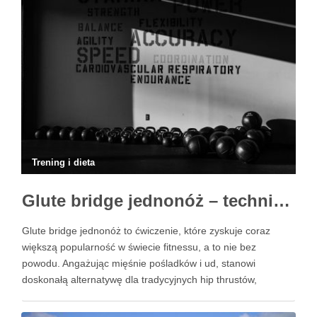
efektów treningowych. …
Trening i dieta
Glute bridge jednonóż – technika, korzyści i błędy do uniknięcia
Glute bridge jednonóż to ćwiczenie, które zyskuje coraz
większą popularność w świecie fitnessu, a to nie bez
powodu. Angażując mięśnie pośladków i ud, stanowi
doskonałą alternatywę dla tradycyjnych hip thrustów,
oferując jednocześnie szereg korzyści dla dolnej części ciała.
Wykonywane w pozycji leżącej, z jedną nogą uniesioną,