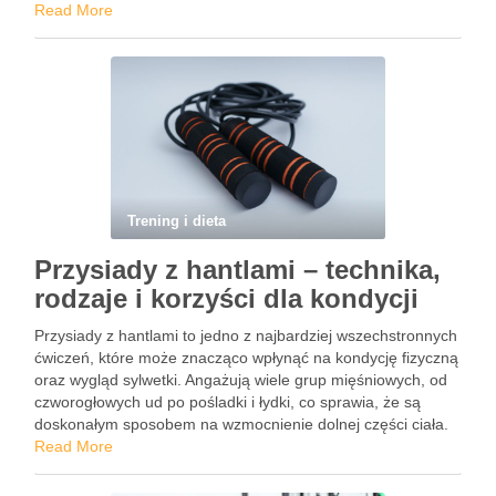
umiejętności motoryczne i koordynację ruchową. Dzięki …
Read More
Trening i dieta
Przysiady z hantlami – technika,
rodzaje i korzyści dla kondycji
Przysiady z hantlami to jedno z najbardziej wszechstronnych
ćwiczeń, które może znacząco wpłynąć na kondycję fizyczną
oraz wygląd sylwetki. Angażują wiele grup mięśniowych, od
czworogłowych ud po pośladki i łydki, co sprawia, że są
doskonałym sposobem na wzmocnienie dolnej części ciała.
Regularne wykonywanie przysiadów z hantlami nie tylko
Read More
przyczynia się …