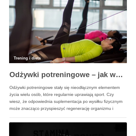
Trening i dieta
Odżywki potreningowe – jak wspierać regenerację po treningu?
Odżywki potreningowe stały się nieodłącznym elementem
życia wielu osób, które regularnie uprawiają sport. Czy
wiesz, że odpowiednia suplementacja po wysiłku fizycznym
może znacząco przyspieszyć regenerację organizmu i
wspierać budowę masy mięśniowej? Te specjalistyczne
preparaty, bogate w białko, węglowodany i inne składniki
odżywcze, są zaprojektowane z myślą o maksymalizacji