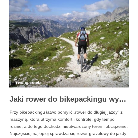
wznosi nie tylko siłę, …
Trening i dieta
Jaki rower do bikepackingu wybrać: trasa, teren, bagaż i dobór sprzętu w praktyce
Przy bikepackingu łatwo pomylić „rower do długiej jazdy” z
maszyną, która utrzyma komfort i kontrolę, gdy tempo
rośnie, a do tego dochodzi nieutwardzony teren i obciążenie.
Najczęściej najlepiej sprawdza się rower gravelowy do jazdy