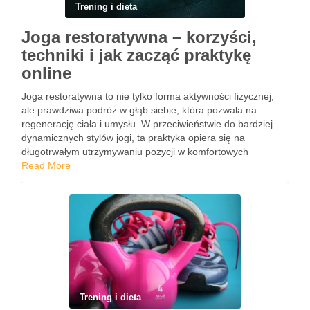
Trening i dieta
Joga restoratywna – korzyści,
techniki i jak zacząć praktykę
online
Joga restoratywna to nie tylko forma aktywności fizycznej,
ale prawdziwa podróż w głąb siebie, która pozwala na
regenerację ciała i umysłu. W przeciwieństwie do bardziej
dynamicznych stylów jogi, ta praktyka opiera się na
długotrwałym utrzymywaniu pozycji w komfortowych
warunkach, co sprzyja głębokiemu relaksowi i odpoczynkowi.
Read More
W dzisiejszym świecie, w którym …
Trening i dieta