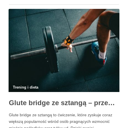
po nieutwardzonych podłożach, podczas gdy MTB bywa
wyborem do bardziej terenowych przejazdów, ale zwykle jest
cięższe …
Trening i dieta
Glute bridge ze sztangą – przewodnik po ćwiczeniu dla początkujących
Glute bridge ze sztangą to ćwiczenie, które zyskuje coraz
większą popularność wśród osób pragnących wzmocnić