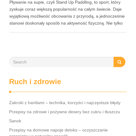
Pływanie na supie, czyli Stand Up Paddling, to sport, który
zyskuje coraz większą popularność na całym świecie. Daje
wyjątkową możliwość obcowania z przyrodą, a jednocześnie
stanowi doskonały sposób na aktywność fizyczną. Nie tylko
angażuje różne partie mięśni, ale także pozwala na relaks w
otoczeniu wody. Dzięki różnorodnym pozycjom, takim jak …
Ruch i zdrowie
Zakroki z hantlami – technika, korzyści i najczęstsze błędy
Przepisy na zdrowe i pożywne desery bez cukru i tłuszczu
Sanok
Przepisy na domowe napoje detoks – oczyszczanie