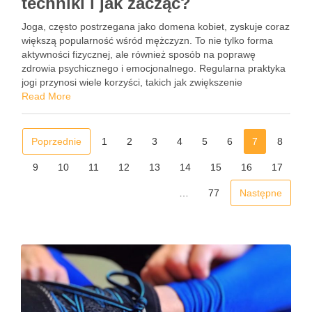
techniki i jak zacząć?
Joga, często postrzegana jako domena kobiet, zyskuje coraz
większą popularność wśród mężczyzn. To nie tylko forma
aktywności fizycznej, ale również sposób na poprawę
zdrowia psychicznego i emocjonalnego. Regularna praktyka
jogi przynosi wiele korzyści, takich jak zwiększenie
elastyczności, wzmocnienie mięśni i redukcja stresu, co
Read More
może być szczególnie istotne w dzisiejszym zabieganym …
Poprzednie
1
2
3
4
5
6
7
8
9
10
11
12
13
14
15
16
17
…
77
Następne