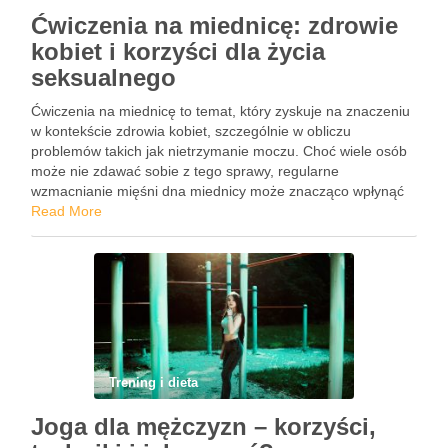
Ćwiczenia na miednicę: zdrowie
kobiet i korzyści dla życia
seksualnego
Ćwiczenia na miednicę to temat, który zyskuje na znaczeniu
w kontekście zdrowia kobiet, szczególnie w obliczu
problemów takich jak nietrzymanie moczu. Choć wiele osób
może nie zdawać sobie z tego sprawy, regularne
wzmacnianie mięśni dna miednicy może znacząco wpłynąć
na jakość życia oraz komfort codziennego funkcjonowania.
Read More
Mięśnie te pełnią kluczową …
Trening i dieta
Joga dla mężczyzn – korzyści,