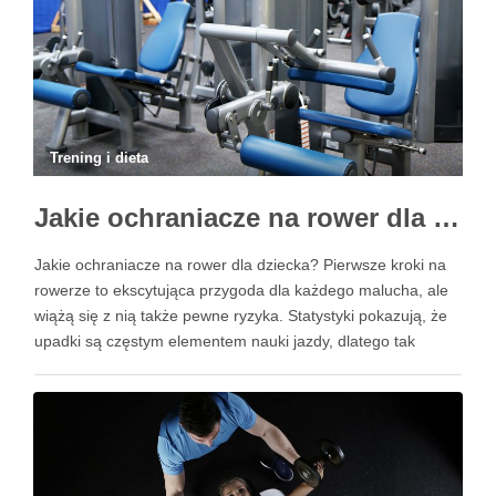
Trening i dieta
Jakie ochraniacze na rower dla dziecka wybrać? Praktyczny poradnik
Jakie ochraniacze na rower dla dziecka? Pierwsze kroki na
rowerze to ekscytująca przygoda dla każdego malucha, ale
wiążą się z nią także pewne ryzyka. Statystyki pokazują, że
upadki są częstym elementem nauki jazdy, dlatego tak
istotne jest, aby zadbać o odpowiednie zabezpieczenia.
Ochraniacze na rower dla dzieci stanowią kluczowy element
…