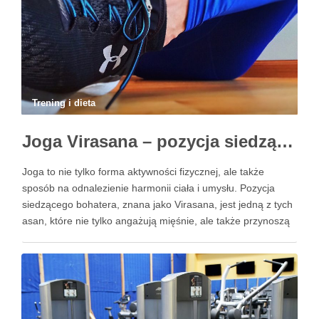
Trening i dieta
Joga Virasana – pozycja siedzącego bohatera i jej korzyści
Joga to nie tylko forma aktywności fizycznej, ale także
sposób na odnalezienie harmonii ciała i umysłu. Pozycja
siedzącego bohatera, znana jako Virasana, jest jedną z tych
asan, które nie tylko angażują mięśnie, ale także przynoszą
szereg korzyści dla zdrowia i samopoczucia. Regularne
praktykowanie tej pozycji może poprawić elastyczność
stawów, zmniejszyć …