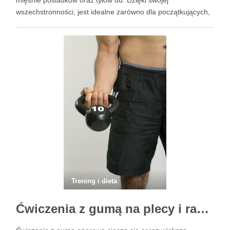
mięśnie pośladków oraz tyłów ud. Dzięki swojej
wszechstronności, jest idealne zarówno dla początkujących,
jak i jako element rozgrzewki przed bardziej intensywnym
treningiem. Poziom trudności tego ćwiczenia jest stosunkowo
niski, co sprawia, że każdy może spróbować …
Trening i dieta
Ćwiczenia z gumą na plecy i ramiona – efektywne techniki wzmocnienia