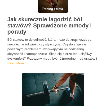
Trening i dieta
Jak skutecznie łagodzić ból
stawów? Sprawdzone metody i
porady
Ból stawów to dolegliwość, która może dotknąć każdego,
niezależnie od wieku czy stylu życia. Często staje się
poważnym problemem, wpływającym na codzienną
aktywność i samopoczucie. Skąd się bierze ten uciążliwy
dyskomfort? Przyczyny mogą być różnorodne – od urazów i
przeciążeń, po choroby reumatyczne czy otyłość. Na
Read More
szczęście istnieje wiele metod, …