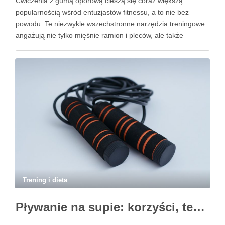
Ćwiczenia z gumą oporową cieszą się coraz większą
popularnością wśród entuzjastów fitnessu, a to nie bez
powodu. Te niezwykle wszechstronne narzędzia treningowe
angażują nie tylko mięśnie ramion i pleców, ale także
pomagają w budowaniu siły i wytrzymałości całego ciała. Bez
względu na poziom zaawansowania, można je wykonywać w
różnych pozycjach, …
Trening i dieta
Pływanie na supie: korzyści, techniki i najlepsze miejsca w Polsce