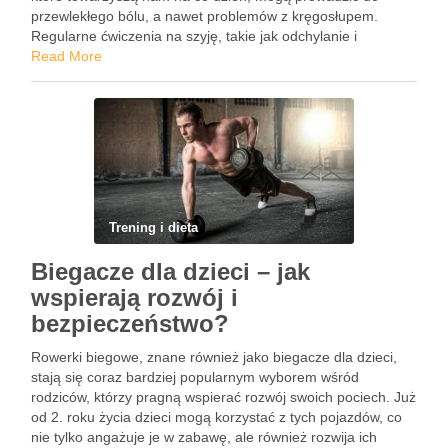
przewlekłego bólu, a nawet problemów z kręgosłupem.
Regularne ćwiczenia na szyję, takie jak odchylanie i
obracanie głowy, stanowią klucz do utrzymania prawidłowej
Read More
postawy i …
Trening i dieta
Biegacze dla dzieci – jak
wspierają rozwój i
bezpieczeństwo?
Rowerki biegowe, znane również jako biegacze dla dzieci,
stają się coraz bardziej popularnym wyborem wśród
rodziców, którzy pragną wspierać rozwój swoich pociech. Już
od 2. roku życia dzieci mogą korzystać z tych pojazdów, co
nie tylko angażuje je w zabawę, ale również rozwija ich