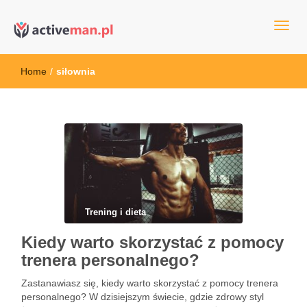
kettler serwis, sklep fitness, crossfit, rowery, sklep ze sprzętem
active man – sprzęt sportowy Wrocła
sportowym
Home
/
siłownia
Trening i dieta
Kiedy warto skorzystać z pomocy
trenera personalnego?
Zastanawiasz się, kiedy warto skorzystać z pomocy trenera
personalnego? W dzisiejszym świecie, gdzie zdrowy styl