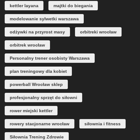
kettler layana
majtki do biegania
modelowanie sylwetki warszawa
odżywki na przyrost masy
orbitreki wrocław
orbitrek wrocław
Personalny trener osobisty Warszawa
plan treningowy dla kobiet
powerball Wrocław sklep
profesjonalny sprzęt do siłowni
rower miejski kettler
rowery stacjonarne wrocław
siłownia i fitness
Siłownia Trening Zdrowie