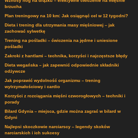
Wznosy nóg na drążku – efektywne ćwiczenie na mięśnie
brzucha
Plan treningowy na 10 km: Jak osiągnąć cel w 12 tygodni?
Dieta i trening dla utrzymania masy mięśniowej – jak
zachować sylwetkę
Trening na pośladki – ćwiczenia na jędrne i uniesione
pośladki
Zakroki z hantlami – technika, korzyści i najczęstsze błędy
Dieta wegańska – jak zapewnić odpowiednie składniki
odżywcze
Jak poprawić wydolność organizmu – trening
wytrzymałościowy i cardio
Korzyści z rozciągania mięśni czworogłowych – techniki i
porady
Bilard Gdynia – miejsca, gdzie można zagrać w bilard w
Gdyni
Najlepsi skoczkowie narciarscy – legendy skoków
narciarskich i ich sukcesy