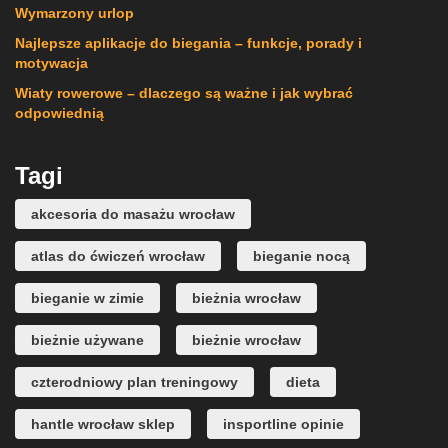
Wymarzony urlop
Najlepsze aplikacje do biegania – funkcje, porady i
motywacja
Wiaty rowerowe – dlaczego są ważne i jak wybrać
odpowiednią
Tagi
akcesoria do masażu wrocław
atlas do ćwiczeń wrocław
bieganie nocą
bieganie w zimie
bieżnia wrocław
bieżnie używane
bieżnie wrocław
czterodniowy plan treningowy
dieta
hantle wrocław sklep
insportline opinie