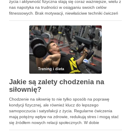
życia i aktywność fizyczna stają się coraz ważniejsze, wielu z
nas napotyka na trudności w osiąganiu swoich celów
fitnessowych. Brak motywacji, niewłaściwe techniki ćwiczeń
czy niepewność co do skutecznych metod treningowych
mogą zniechęcać do regularnych …
Trening i dieta
Jakie są zalety chodzenia na
siłownię?
Chodzenie na siłownię to nie tylko sposób na poprawę
kondycji fizycznej, ale również klucz do lepszego
samopoczucia i satysfakcji z życia. Regularne ćwiczenia
mają potężny wpływ na zdrowie, redukują stres i mogą stać
się źródłem nowych relacji społecznych. W dobie
intensywnego trybu życia, warto zastanowić się, jak wiele